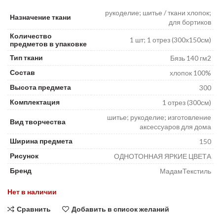
₽
₽
рукоделие; шитье / ткани хлопок;
Назначение ткани
для бортиков
Количество
1 шт; 1 отрез (300х150см)
предметов в упаковке
Тип ткани
Бязь 140 гм2
Состав
хлопок 100%
Высота предмета
300
Комплектация
1 отрез (300см)
шитье; рукоделие; изготовление
Вид творчества
аксессуаров для дома
Ширина предмета
150
Рисунок
ОДНОТОННАЯ ЯРКИЕ ЦВЕТА
Бренд
МадамТекстиль
Нет в наличии
Сравнить
Добавить в список желаний