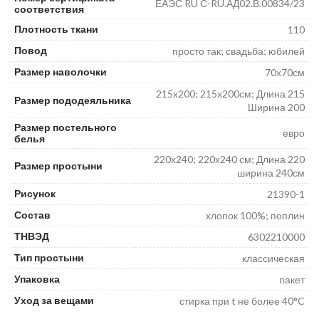
ЕАЭС RU С-RU.АД02.В.00834/23
соответствия
Плотность ткани
110
Повод
просто так; свадьба; юбилей
Размер наволочки
70х70см
215х200; 215х200см; Длина 215
Размер пододеяльника
Ширина 200
Размер постельного
евро
белья
220х240; 220х240 см; Длина 220
Размер простыни
ширина 240см
Рисунок
21390-1
Состав
хлопок 100%; поплин
ТНВЭД
6302210000
Тип простыни
классическая
Упаковка
пакет
Уход за вещами
стирка при t не более 40°C