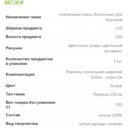
₽
₽
₽
плательная ткань; Блузочная; для
Назначение ткани
бортиков
Ширина предмета
150
Высота предмета
100
Цветочные узоры, цветочный
Рисунок
орнамент
Количество предметов
1 шт.
в упаковке
Перкаль плательная шириной
Комплектация
150см – отрез 1м
Цвет
белый
Тип ткани
Перкаль 150 см
Вес товара без упаковки
230
(г)
Состав
хлопок 100%
Вид творчества
шитье одежды; пэчворк