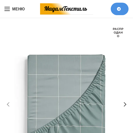
МЕНЮ
РАСПР
ОДАН
О