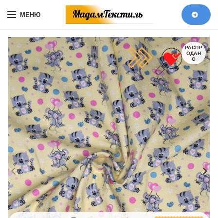
МЕНЮ
РАСПР
ОДАН
О