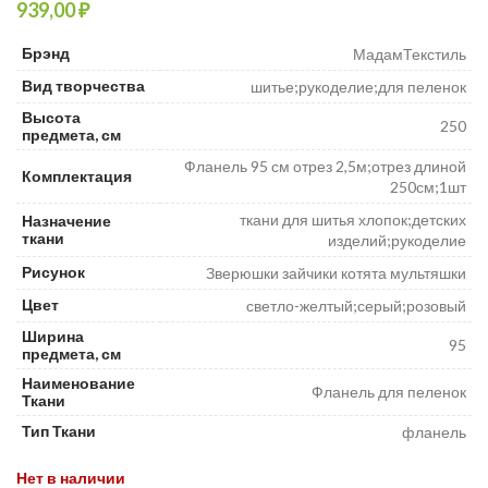
₽
Брэнд
МадамТекстиль
Вид творчества
шитье;рукоделие;для пеленок
Высота
250
предмета, см
Фланель 95 см отрез 2,5м;отрез длиной
Комплектация
250см;1шт
ткани для шитья хлопок;детских
Назначение
ткани
изделий;рукоделие
Рисунок
Зверюшки зайчики котята мультяшки
Цвет
светло-желтый;серый;розовый
Ширина
95
предмета, см
Наименование
Фланель для пеленок
Ткани
Тип Ткани
фланель
Нет в наличии