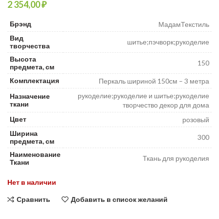
₽
Брэнд
МадамТекстиль
Вид
шитье;пэчворк;рукоделие
творчества
Высота
150
предмета, см
Комплектация
Перкаль шириной 150см – 3 метра
рукоделие;рукоделие и шитье;рукоделие
Назначение
ткани
творчество декор для дома
Цвет
розовый
Ширина
300
предмета, см
Наименование
Ткань для рукоделия
Ткани
Нет в наличии
Сравнить
Добавить в список желаний