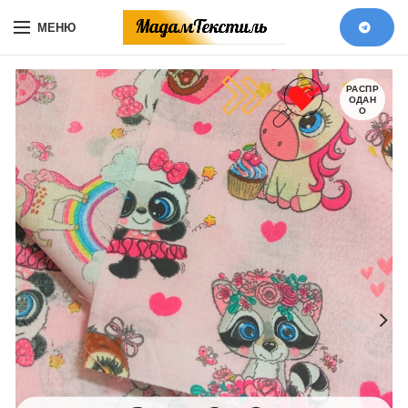
МЕНЮ
РАСПР
ОДАН
О