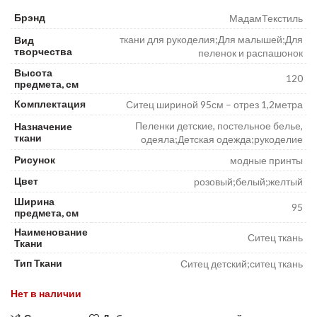
Брэнд
МадамТекстиль
ткани для рукоделия;Для малышей;Для
Вид
творчества
пеленок и распашонок
Высота
120
предмета, см
Комплектация
Ситец шириной 95см – отрез 1,2метра
Пеленки детские, постельное белье,
Назначение
ткани
одеяла;Детская одежда;рукоделие
Рисунок
модные принты
Цвет
розовый;белый;желтый
Ширина
95
предмета, см
Наименование
Ситец ткань
Ткани
Тип Ткани
Ситец детский;ситец ткань
Нет в наличии