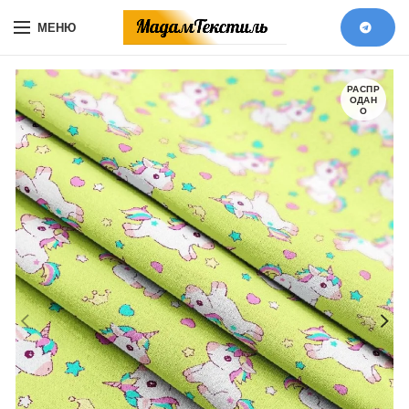
МЕНЮ
РАСПР
ОДАН
О