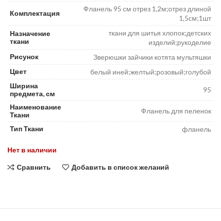
Фланель 95 см отрез 1,2м;отрез длиной
Комплектация
1,5см;1шт
ткани для шитья хлопок;детских
Назначение
ткани
изделий;рукоделие
Рисунок
Зверюшки зайчики котята мультяшки
Цвет
белый иней;желтый;розовый;голубой
Ширина
95
предмета, см
Наименование
Фланель для пеленок
Ткани
Тип Ткани
фланель
Нет в наличии
Сравнить
Добавить в список желаний