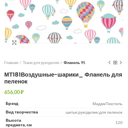
Увеличить
Главная
Ткани для рукоделия
Фланель 95
МТ181Воздушные-шарики_ Фланель для
пеленок
₽
Брэнд
МадамТекстиль
Вид творчества
шитье;рукоделие;для пеленок
Высота
120
предмета, см