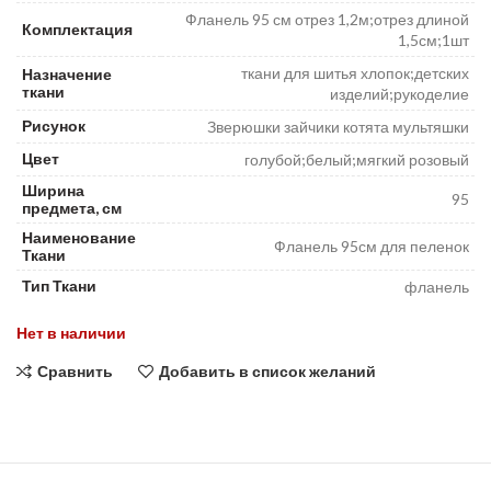
Фланель 95 см отрез 1,2м;отрез длиной
Комплектация
1,5см;1шт
ткани для шитья хлопок;детских
Назначение
ткани
изделий;рукоделие
Рисунок
Зверюшки зайчики котята мультяшки
Цвет
голубой;белый;мягкий розовый
Ширина
95
предмета, см
Наименование
Фланель 95см для пеленок
Ткани
Тип Ткани
фланель
Нет в наличии
Сравнить
Добавить в список желаний