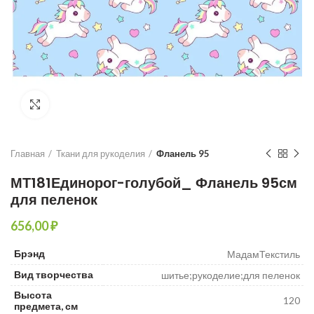
Увеличить
Главная
Ткани для рукоделия
Фланель 95
МТ181Единорог-голубой_ Фланель 95см
для пеленок
₽
Брэнд
МадамТекстиль
Вид творчества
шитье;рукоделие;для пеленок
Высота
120
предмета, см