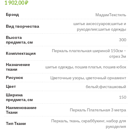
₽
Брэнд
МадамТекстиль
шитье аксессуаров;шитье и
Вид творчества
рукоделие;шитье одежды
Высота
300
предмета, см
Перкаль плательная шириной 150см –
Комплектация
отрез 3м
Назначение
шитье одежды, пошив платья, пошив юбок
ткани
Рисунок
Цветочные узоры, цветочный орнамент
Цвет
белый;фисташковый
Ширина
150
предмета, см
Наименование
Перкаль Плательная 3 метра
Ткани
Перкаль, ткань, скраббукинг, набор для
Тип Ткани
рукоделия