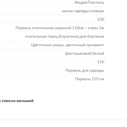
МадамТекстиль
шитье одежды;пэчворк
100
Перкаль плательная шириной 150см – отрез 1м
плательная ткань;Блузочная;для бортиков
Цветочные узоры, цветочный орнамент
фисташковый;белый
150
Перкаль для одежды
Перкаль 150 см
в список желаний