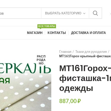
ВЫБРАТЬ КАТЕГОРИЮ
ВСЕ ТОВАРЫ
МАГАЗИН
КОНТАКТЫ
ДОСТАВКА И ОПЛАТА
Главная
Ткани для рукоделия
МТ161Горох-крыпный-фисташка
РАСП
РОДА
НО
МТ161Горох
фисташка-1
одежды
₽