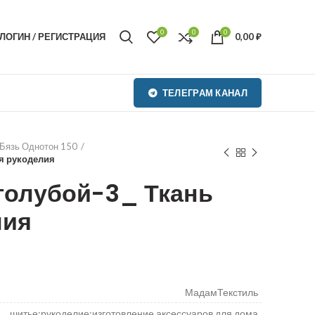
0
0
0
ЛОГИН / РЕГИСТРАЦИЯ
0,00
₽
ТЕЛЕГРАМ КАНАЛ
Бязь Однотон 150
я рукоделия
голубой-3_ Ткань
лия
МадамТекстиль
шитье;рукоделие;изготовление аксессуаров для дома