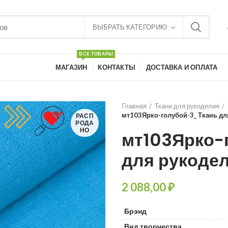
ВЫБРАТЬ КАТЕГОРИЮ
ВСЕ ТОВАРЫ
МАГАЗИН
КОНТАКТЫ
ДОСТАВКА И ОПЛАТА
Главная
Ткани для рукоделия
мт103Ярко-голубой-3_ Ткань дл
РАСП
РОДА
НО
мт103Ярко-
для рукоде
₽
Брэнд
Вид творчества