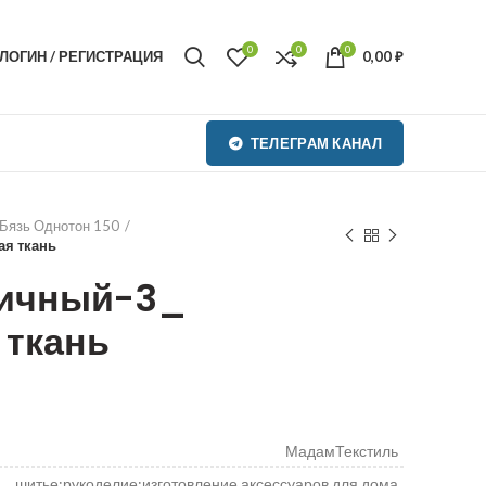
0
0
0
ЛОГИН / РЕГИСТРАЦИЯ
0,00
₽
ТЕЛЕГРАМ КАНАЛ
Бязь Однотон 150
я ткань
ничный-3_
 ткань
МадамТекстиль
шитье;рукоделие;изготовление аксессуаров для дома