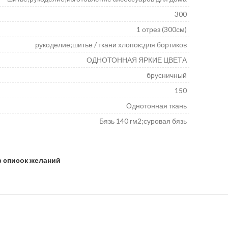
300
1 отрез (300см)
рукоделие;шитье / ткани хлопок;для бортиков
ОДНОТОННАЯ ЯРКИЕ ЦВЕТА
брусничный
150
Однотонная ткань
Бязь 140 гм2;суровая бязь
в список желаний