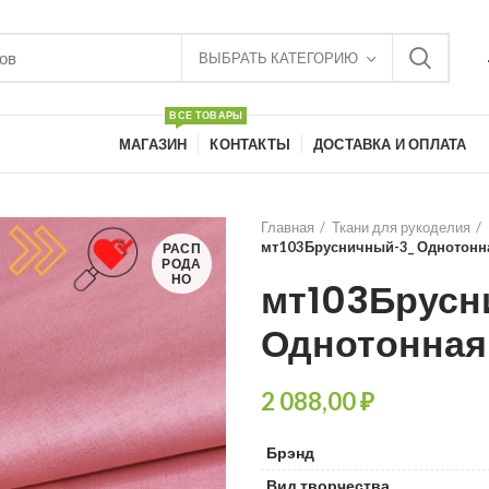
ВЫБРАТЬ КАТЕГОРИЮ
ВСЕ ТОВАРЫ
МАГАЗИН
КОНТАКТЫ
ДОСТАВКА И ОПЛАТА
Главная
Ткани для рукоделия
мт103Брусничный-3_ Однотонна
РАСП
РОДА
НО
мт103Брус
Однотонная
₽
Брэнд
Вид творчества