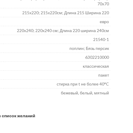
70х70
215х220; 215х220см; Длина 215 Ширина 220
евро
220х240; 220х240 см; Длина 220 ширина 240см
21540-1
поплин; Бязь персик
6302210000
классическая
пакет
стирка при t не более 40°C
бежевый, белый, мятный
в список желаний