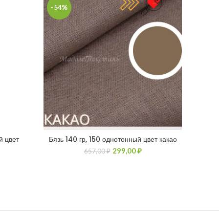
-54%
-54%
й цвет
Бязь 140 гр, 150 однотонный цвет какао
Бяз
299,00
₽
657,00
₽