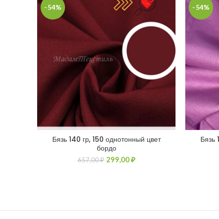
-54%
-54%
Бязь 140 гр, 150 однотонный цвет
Бязь 
бордо
299,00
₽
657,00
₽