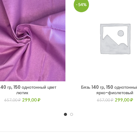
-54%
140 гр, 150 однотонный цвет
Бязь 140 гр, 150 однотонны
лютик
ярко-фиолетовый
299,00
₽
299,00
₽
657,00
₽
657,00
₽