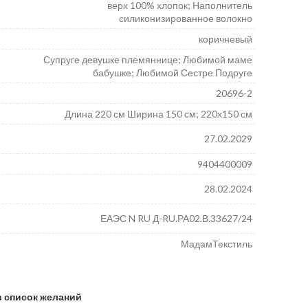
верх 100% хлопок; Наполнитель
силиконизированное волокно
коричневый
Супруге девушке племяннице; Любимой маме
бабушке; Любимой Сестре Подруге
20696-2
Длина 220 см Ширина 150 см; 220х150 см
27.02.2029
9404400009
28.02.2024
ЕАЭС N RU Д-RU.РА02.В.33627/24
МадамТекстиль
в список желаний