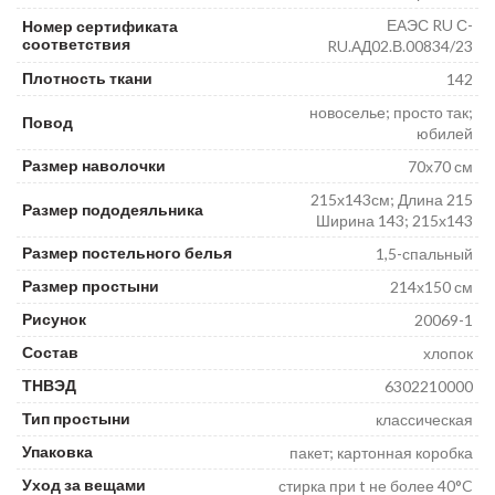
ЕАЭС RU С-
Номер сертификата
соответствия
RU.АД02.В.00834/23
Плотность ткани
142
новоселье; просто так;
Повод
юбилей
Размер наволочки
70х70 см
215х143см; Длина 215
Размер пододеяльника
Ширина 143; 215х143
Размер постельного белья
1,5-спальный
Размер простыни
214х150 см
Рисунок
20069-1
Состав
хлопок
ТНВЭД
6302210000
Тип простыни
классическая
Упаковка
пакет; картонная коробка
Уход за вещами
стирка при t не более 40°C