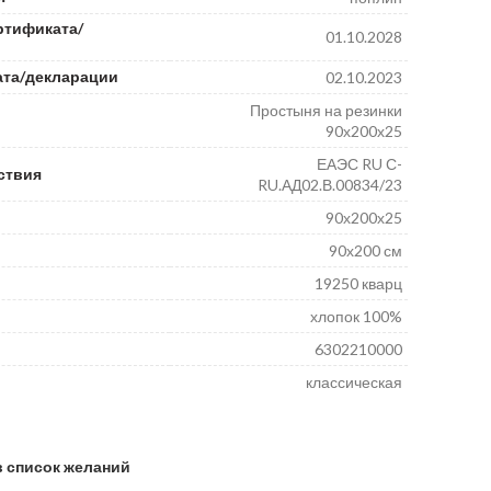
ртификата/
01.10.2028
ата/декларации
02.10.2023
Простыня на резинки
90х200х25
ЕАЭС RU С-
ствия
RU.АД02.В.00834/23
90х200х25
90х200 см
19250 кварц
хлопок 100%
6302210000
классическая
в список желаний