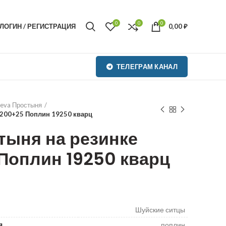
0
0
0
ЛОГИН / РЕГИСТРАЦИЯ
0,00
₽
ТЕЛЕГРАМ КАНАЛ
teva Простыня
х200+25 Поплин 19250 кварц
тыня на резинке
Поплин 19250 кварц
₽
₽
Шуйские ситцы
я
поплин