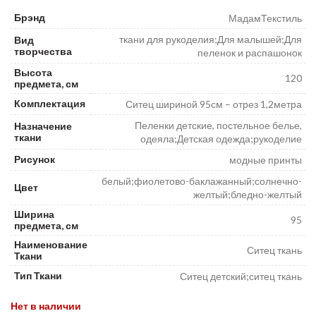
Брэнд
МадамТекстиль
ткани для рукоделия;Для малышей;Для
Вид
творчества
пеленок и распашонок
Высота
120
предмета, см
Комплектация
Ситец шириной 95см – отрез 1,2метра
Пеленки детские, постельное белье,
Назначение
ткани
одеяла;Детская одежда;рукоделие
Рисунок
модные принты
белый;фиолетово-баклажанный;солнечно-
Цвет
желтый;бледно-желтый
Ширина
95
предмета, см
Наименование
Ситец ткань
Ткани
Тип Ткани
Ситец детский;ситец ткань
Нет в наличии