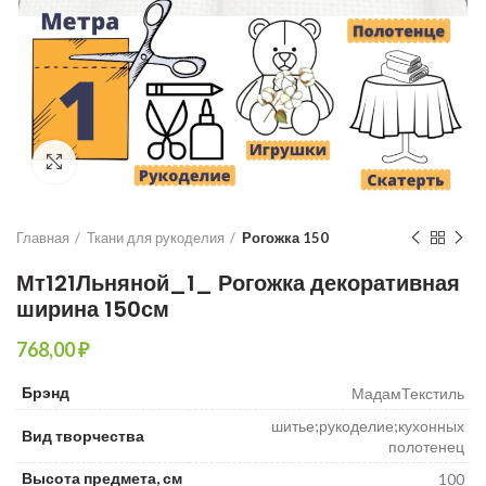
Увеличить
Главная
Ткани для рукоделия
Рогожка 150
Мт121Льняной_1_ Рогожка декоративная
ширина 150см
₽
Брэнд
МадамТекстиль
шитье;рукоделие;кухонных
Вид творчества
полотенец
Высота предмета, см
100