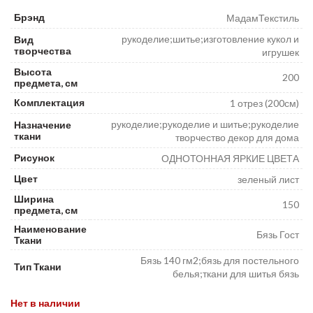
Брэнд
МадамТекстиль
рукоделие;шитье;изготовление кукол и
Вид
творчества
игрушек
Высота
200
предмета, см
Комплектация
1 отрез (200см)
рукоделие;рукоделие и шитье;рукоделие
Назначение
ткани
творчество декор для дома
Рисунок
ОДНОТОННАЯ ЯРКИЕ ЦВЕТА
Цвет
зеленый лист
Ширина
150
предмета, см
Наименование
Бязь Гост
Ткани
Бязь 140 гм2;бязь для постельного
Тип Ткани
белья;ткани для шитья бязь
Нет в наличии