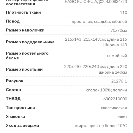
ЕАЭС RU С-RU.АД02.В.00834/23
соответствия
Плотность ткани
110
Повод
просто так; свадьба; юбилей
Размер наволочки
70х70см
215х143; 215х143см; Длина 215
Размер пододеяльника
Ширина 143
Размер постельного
семейный
белья
220х240; 220х240 см; Длина 220
Размер простыни
ширина 240см
Рисунок
21276-1
Состав
хлопок 100%; поплин
ТНВЭД
6302210000
Тип простыни
классическая
Упаковка
пакет
Уход за вещами
стирка при t не более 40°C