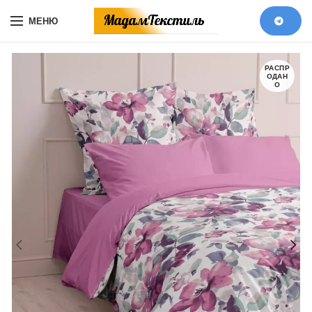
МЕНЮ
РАСПР
ОДАН
О