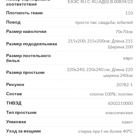
ЕАЭС RU С-RU.АД02.В.00834/23
соответствия
Плотность ткани
110
Повод
просто так; свадьба; юбилей
Размер наволочки
70х70см
215х200; 215х200см; Длина 215
Размер пододеяльника
Ширина 200
Размер постельного
евро
белья
220х240; 220х240 см; Длина 220
Размер простыни
ширина 240см
Рисунок
20782-1
Состав
хлопок 100%; поплин
ТНВЭД
6302210000
Тип простыни
классическая
Упаковка
пакет
Уход за вещами
стирка при t не более 40°C