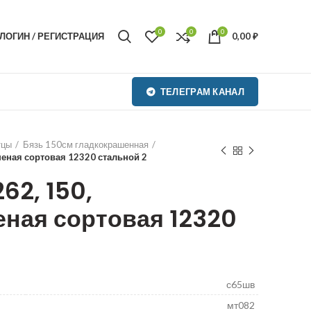
0
0
0
ЛОГИН / РЕГИСТРАЦИЯ
0,00
₽
ТЕЛЕГРАМ КАНАЛ
тцы
Бязь 150см гладкокрашенная
шеная сортовая 12320 стальной 2
62, 150,
ная сортовая 12320
₽
₽
с65шв
мт082