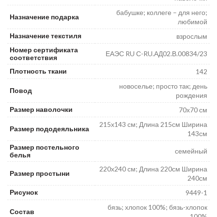
бабушке; коллеге – для него;
Назначение подарка
любимой
Назначение текстиля
взрослым
Номер сертификата
ЕАЭС RU С-RU.АД02.В.00834/23
соответствия
Плотность ткани
142
новоселье; просто так; день
Повод
рождения
Размер наволочки
70х70 см
215х143 см; Длина 215см Ширина
Размер пододеяльника
143см
Размер постельного
семейный
белья
220х240 см; Длина 220см Ширина
Размер простыни
240см
Рисунок
9449-1
бязь; хлопок 100%; бязь-хлопок
Состав
100%