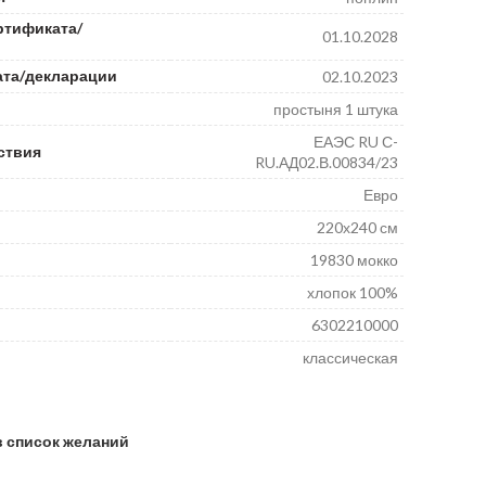
ртификата/
01.10.2028
ата/декларации
02.10.2023
простыня 1 штука
ЕАЭС RU С-
ствия
RU.АД02.В.00834/23
Евро
220х240 см
19830 мокко
хлопок 100%
6302210000
классическая
в список желаний