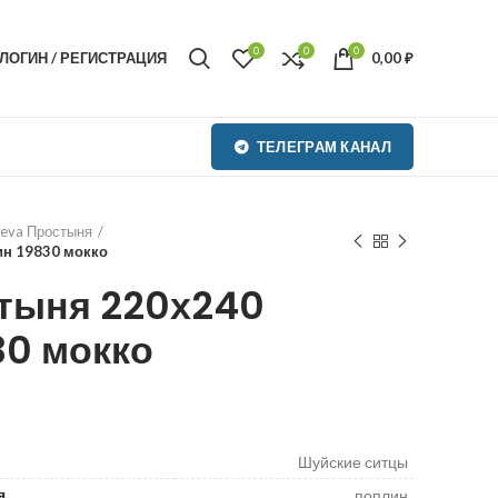
0
0
0
ЛОГИН / РЕГИСТРАЦИЯ
0,00
₽
ТЕЛЕГРАМ КАНАЛ
teva Простыня
ин 19830 мокко
стыня 220х240
30 мокко
₽
₽
Шуйские ситцы
я
поплин