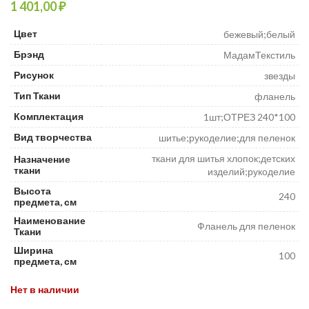
₽
₽
₽
Цвет
бежевый;белый
Брэнд
МадамТекстиль
Рисунок
звезды
Тип Ткани
фланель
Комплектация
1шт;ОТРЕЗ 240*100
Вид творчества
шитье;рукоделие;для пеленок
ткани для шитья хлопок;детских
Назначение
ткани
изделий;рукоделие
Высота
240
предмета, см
Наименование
Фланель для пеленок
Ткани
Ширина
100
предмета, см
Нет в наличии