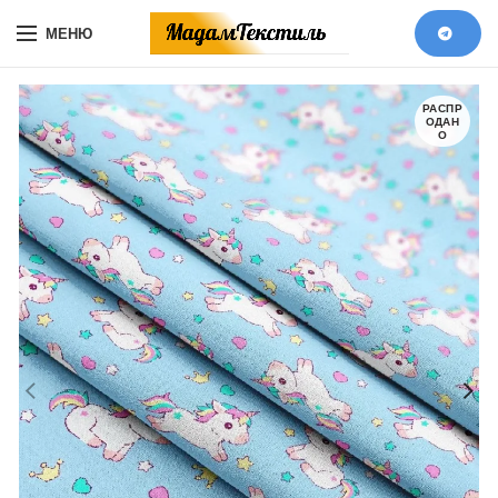
МЕНЮ
РАСПР
ОДАН
О