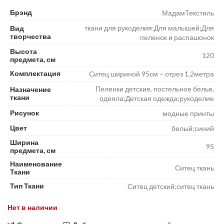
Брэнд
МадамТекстиль
ткани для рукоделия;Для малышей;Для
Вид
творчества
пеленок и распашонок
Высота
120
предмета, см
Комплектация
Ситец шириной 95см – отрез 1,2метра
Пеленки детские, постельное белье,
Назначение
ткани
одеяла;Детская одежда;рукоделие
Рисунок
модные принты
Цвет
белый;синий
Ширина
95
предмета, см
Наименование
Ситец ткань
Ткани
Тип Ткани
Ситец детский;ситец ткань
Нет в наличии