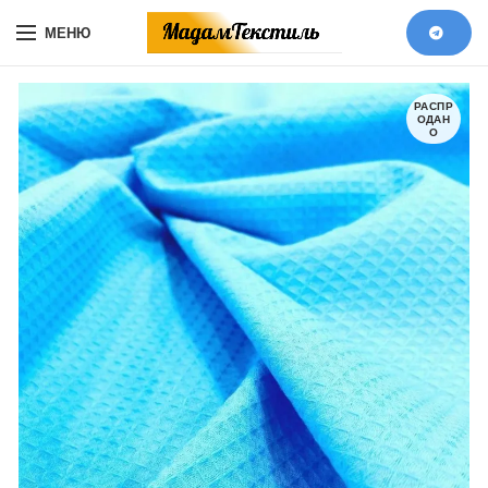
МЕНЮ
РАСПР
ОДАН
О