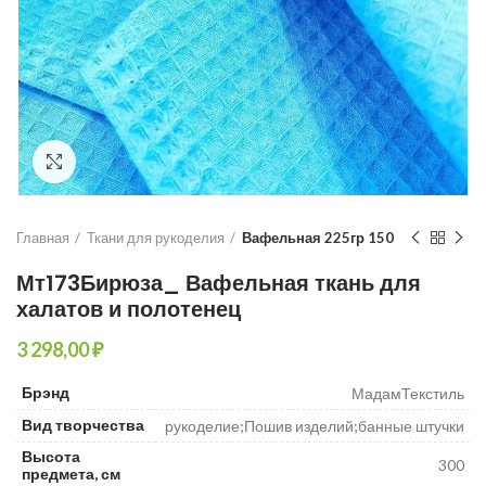
Увеличить
Главная
Ткани для рукоделия
Вафельная 225гр 150
Мт173Бирюза_ Вафельная ткань для
халатов и полотенец
₽
Брэнд
МадамТекстиль
Вид творчества
рукоделие;Пошив изделий;банные штучки
Высота
300
предмета, см