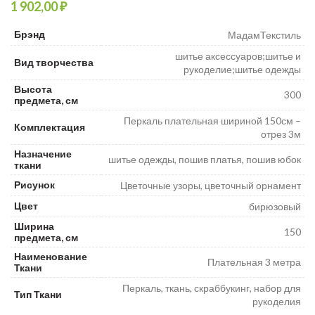
₽
Брэнд
МадамТекстиль
шитье аксессуаров;шитье и
Вид творчества
рукоделие;шитье одежды
Высота
300
предмета, см
Перкаль плательная шириной 150см –
Комплектация
отрез 3м
Назначение
шитье одежды, пошив платья, пошив юбок
ткани
Рисунок
Цветочные узоры, цветочный орнамент
Цвет
бирюзовый
Ширина
150
предмета, см
Наименование
Плательная 3 метра
Ткани
Перкаль, ткань, скраббукинг, набор для
Тип Ткани
рукоделия