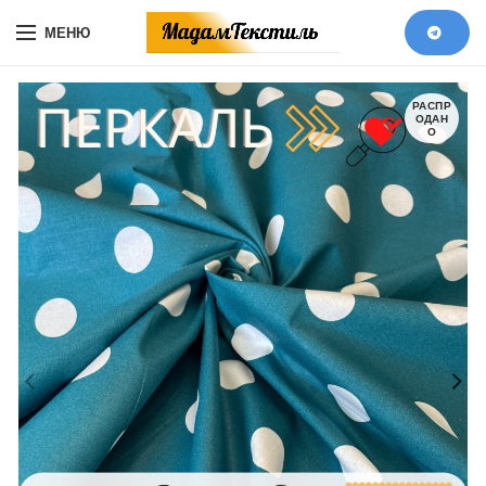
МЕНЮ
РАСПР
ОДАН
О