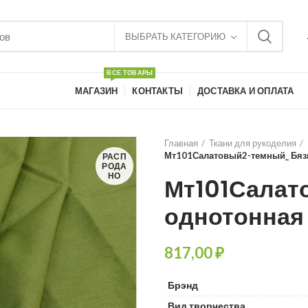
ВЫБРАТЬ КАТЕГОРИЮ
ВСЕ ТОВАРЫ
МАГАЗИН
КОНТАКТЫ
ДОСТАВКА И ОПЛАТА
Главная
Ткани для рукоделия
Мт101Салатовый2-темный_ Бяз
РАСП
РОДА
НО
Мт101Салат
однотонная
₽
Брэнд
Вид творчества