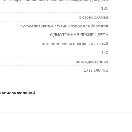
100
1 отрез (100см)
рукоделие;шитье / ткани хлопок;для бортиков
ОДНОТОННАЯ ЯРКИЕ ЦВЕТА
темная зеленая оливка;салатовый
150
Бязь однотонная
Бязь 140 гм2
в список желаний