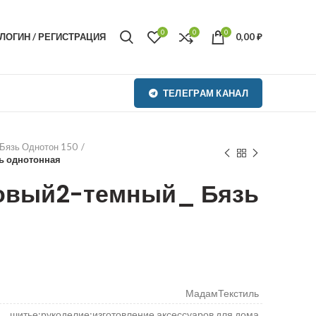
0
0
0
ЛОГИН / РЕГИСТРАЦИЯ
0,00
₽
ТЕЛЕГРАМ КАНАЛ
Бязь Однотон 150
ь однотонная
овый2-темный_ Бязь
МадамТекстиль
шитье;рукоделие;изготовление аксессуаров для дома