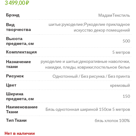
₽
Брэнд
МадамТекстиль
шитье;рукоделие;Рукоделие прикладное
Вид
творчества
искусство декор помещений
Высота
500
предмета, см
Комплектация
5 метров
рукоделие и шитье;декоративные наволочки,
Назначение
ткани
накидки, пледы, коврики;постельное белье
Рисунок
Однотонный / Без рисунка / Без принта
Цвет
кремовый
Ширина
150
предмета, см
Наименование
Бязь однотонная шириной 150см 5 метров
Ткани
Тип Ткани
бязь хлопок 100%
Нет в наличии