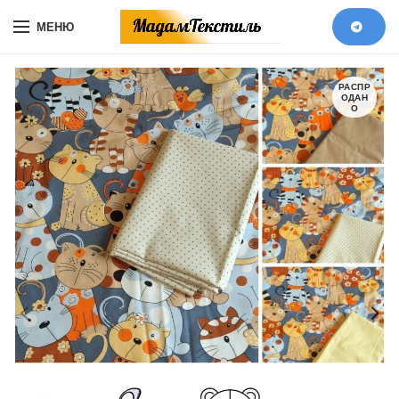
МЕНЮ
РАСПР
ОДАН
О