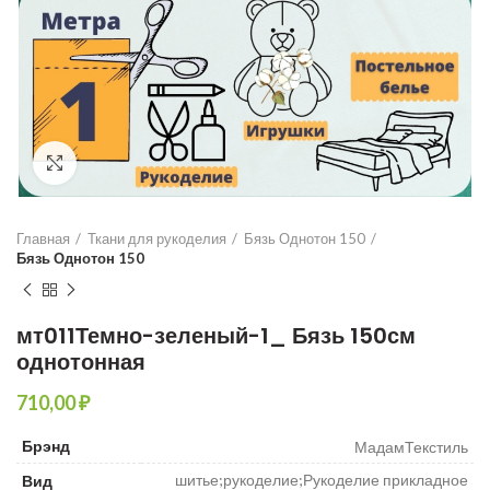
Увеличить
Главная
Ткани для рукоделия
Бязь Однотон 150
Бязь Однотон 150
мт011Темно-зеленый-1_ Бязь 150см
однотонная
₽
Брэнд
МадамТекстиль
шитье;рукоделие;Рукоделие прикладное
Вид