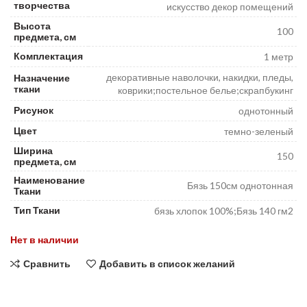
творчества
искусство декор помещений
Высота
100
предмета, см
Комплектация
1 метр
декоративные наволочки, накидки, пледы,
Назначение
ткани
коврики;постельное белье;скрапбукинг
Рисунок
однотонный
Цвет
темно-зеленый
Ширина
150
предмета, см
Наименование
Бязь 150см однотонная
Ткани
Тип Ткани
бязь хлопок 100%;Бязь 140 гм2
Нет в наличии
Сравнить
Добавить в список желаний