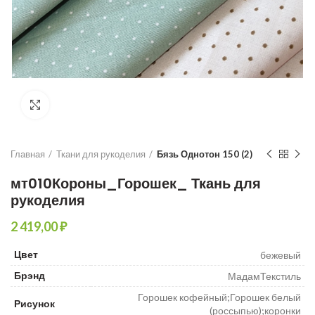
Увеличить
Главная
Ткани для рукоделия
Бязь Однотон 150 (2)
мт010Короны_Горошек_ Ткань для
рукоделия
₽
Цвет
бежевый
Брэнд
МадамТекстиль
Горошек кофейный;Горошек белый
Рисунок
(россыпью);коронки