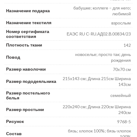
бабушке; коллеге – для него;
Назначение подарка
любимой
Назначение текстиля
взрослым
Номер сертификата
ЕАЭС RU С-RU.АД02.В.00834/23
соответствия
Плотность ткани
142
новоселье; просто так; день
Повод
рождения
Размер наволочки
70х70 см
215х143 см; Длина 215см Ширина
Размер пододеяльника
143см
Размер постельного
семейный
белья
220х240 см; Длина 220см Ширина
Размер простыни
240см
Рисунок
9768-5
бязь; хлопок 100%; бязь-хлопок
Состав
100%